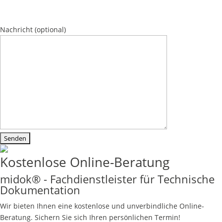
Bitte lasse dieses Feld leer.
Bitte lasse dieses Feld leer.
Bitte lasse dieses Feld leer.
Nachricht
(optional)
Kostenlose Online-Beratung
midok® - Fachdienstleister für Technische
Dokumentation
Wir bieten Ihnen eine kostenlose und unverbindliche Online-
Beratung. Sichern Sie sich Ihren persönlichen Termin!