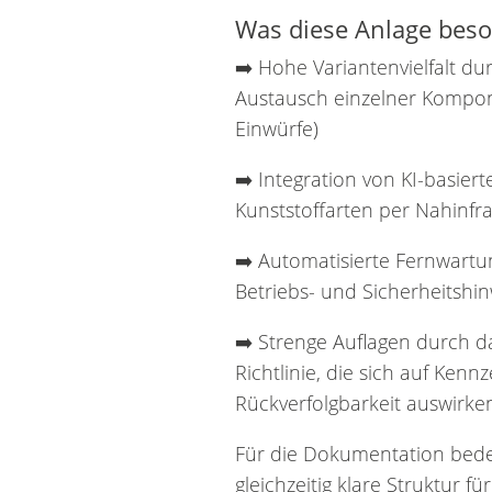
Was diese Anlage bes
➡️ Hohe Variantenvielfalt du
Austausch einzelner Kompo
Einwürfe)
➡️ Integration von KI-basier
Kunststoffarten per Nahinfr
➡️ Automatisierte Fernwartu
Betriebs- und Sicherheitshinw
➡️ Strenge Auflagen durch 
Richtlinie, die sich auf Ke
Rückverfolgbarkeit auswirke
Für die Dokumentation bede
gleichzeitig klare Struktur 