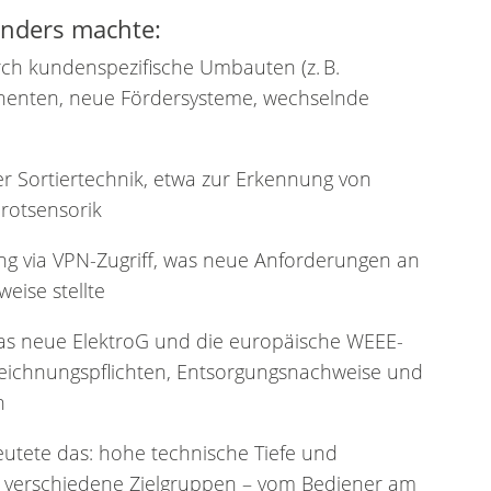
onders machte:
rch kundenspezifische Umbauten (z. B.
nenten, neue Fördersysteme, wechselnde
ter Sortiertechnik, etwa zur Erkennung von
arotsensorik
ng via VPN-Zugriff, was neue Anforderungen an
eise stellte
das neue ElektroG und die europäische WEEE-
nnzeichnungspflichten, Entsorgungsnachweise und
n
utete das: hohe technische Tiefe und
für verschiedene Zielgruppen – vom Bediener am