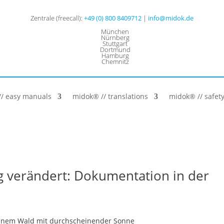
Zentrale (freecall):
+49 (0) 800 8409712
|
info@midok.de
München
Nürnberg
Stuttgart
Dortmund
Hamburg
Chemnitz
/ easy manuals
midok® // translations
midok® // safety
g verändert: Dokumentation in der