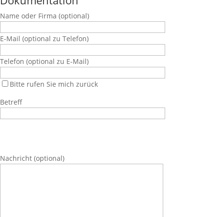
Name oder Firma
(optional)
E-Mail
(optional zu Telefon)
Telefon
(optional zu E-Mail)
Bitte rufen Sie mich zurück
Betreff
Bitte lasse dieses Feld leer.
Bitte lasse dieses Feld leer.
Bitte lasse dieses Feld leer.
Bitte lasse dieses Feld leer.
Nachricht
(optional)