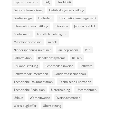
Explosionsschutz
FAQ
Flexibilität
Gebrauchsanleitung
Gefährdungsbeurteilung
Grafikdesign
Helferlein
Informationsmanagement
Informationsvermittlung
Interview
Jahresrückblick
Konformität
Künstliche Intelligenz
Maschinenrichtlinie
midok
Niederspannungsrichtlinie
Onlinepräsenz
PSA
Rabattaktion
Redaktionssysteme
Reisen
Risikobeurteilung
Sicherheitshinweise
Software
Softwaredokumentation
Sondermaschinenbau
Technische Dokumentation
Technische Illustration
Technische Redaktion
Unterhaltung
Unternehmen
Urlaub
Warnhinweise
Weihnachtsfeier
Werkzeugkoffer
Übersetzung