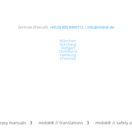
Zentrale (freecall):
+49 (0) 800 8409712
|
info@midok.de
München
Nürnberg
Stuttgart
Dortmund
Hamburg
Chemnitz
 easy manuals
midok® // translations
midok® // safety a