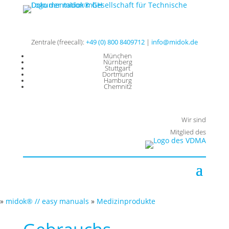
Zentrale (freecall):
+49 (0) 800 8409712
|
info@midok.de
München
Nürnberg
Stuttgart
Dortmund
Hamburg
Chemnitz
Wir sind
Mitglied des
»
midok® // easy manuals
»
Medizinprodukte