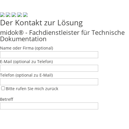
Der Kontakt zur Lösung
midok® - Fachdienstleister für Technische
Dokumentation
Name oder Firma
(optional)
E-Mail
(optional zu Telefon)
Telefon
(optional zu E-Mail)
Bitte rufen Sie mich zurück
Betreff
Bitte lasse dieses Feld leer.
Bitte lasse dieses Feld leer.
Bitte lasse dieses Feld leer.