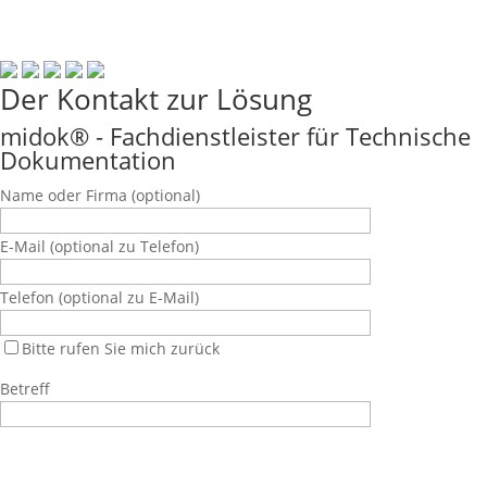
Der Kontakt zur Lösung
midok® - Fachdienstleister für Technische
Dokumentation
Name oder Firma
(optional)
E-Mail
(optional zu Telefon)
Telefon
(optional zu E-Mail)
Bitte rufen Sie mich zurück
Betreff
Bitte lasse dieses Feld leer.
Bitte lasse dieses Feld leer.