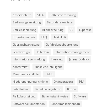
Arbeitsschutz
ATEX
Batterieverordnung
Bedienungsanleitung
Besondere Anlässe
Betriebsanleitung
Bildbearbeitung
CE
Expertise
Explosionsschutz
FAQ
Flexibilität
Gebrauchsanleitung
Gefährdungsbeurteilung
Grafikdesign
Helferlein
Informationsmanagement
Informationsvermittlung
Interview
Jahresrückblick
Konformität
Künstliche Intelligenz
Maschinenrichtlinie
midok
Niederspannungsrichtlinie
Onlinepräsenz
PSA
Rabattaktion
Redaktionssysteme
Reisen
Risikobeurteilung
Sicherheitshinweise
Software
Softwaredokumentation
Sondermaschinenbau