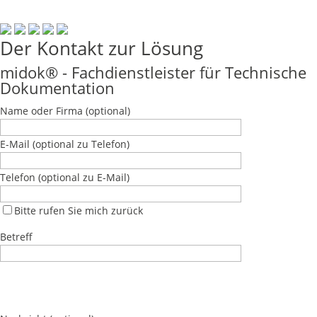
Der Kontakt zur Lösung
midok® - Fachdienstleister für Technische
Dokumentation
Name oder Firma
(optional)
E-Mail
(optional zu Telefon)
Telefon
(optional zu E-Mail)
Bitte rufen Sie mich zurück
Betreff
Bitte lasse dieses Feld leer.
Bitte lasse dieses Feld leer.
Bitte lasse dieses Feld leer.