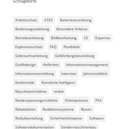
Schlagworte
Arbeitsschutz
ATEX
Batterieverordnung
Bedienungsanleitung
Besondere Anlässe
Betriebsanleitung
Bildbearbeitung
CE
Expertise
Explosionsschutz
FAQ
Flexibilität
Gebrauchsanleitung
Gefährdungsbeurteilung
Grafikdesign
Helferlein
Informationsmanagement
Informationsvermittlung
Interview
Jahresrückblick
Konformität
Künstliche Intelligenz
Maschinenrichtlinie
midok
Niederspannungsrichtlinie
Onlinepräsenz
PSA
Rabattaktion
Redaktionssysteme
Reisen
Risikobeurteilung
Sicherheitshinweise
Software
Softwaredokumentation
Sondermaschinenbau